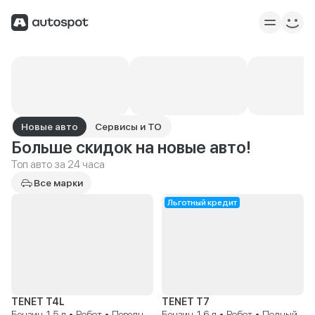
Новые авто
Сервисы и ТО
Больше скидок на новые авто!
Топ авто за 24 часа
Все марки
Льготный кредит
TENET T4L
TENET T7
Бензин, 1.5 л • Робот • Передний
Бензин, 1.6 л • Робот • Полный