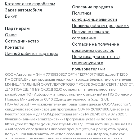
Каталог авто с пробегом
Описание продукта
Заказ автомобиля
Политика
Выкуп
конфиденциальности
Правила работы программы
Партнёрам
Пользовательское
О нас
соглашение
Сотрудничество
Согласие на получение
Контакты
рекламных рассылок
Личный кабинет партнера
Политика для контента,
генерируемого
пользователями
ООО «Автоспот» (ИНН 7715936827 ОРГН 1127746774825 адрес 111250,
Г.МОСКВА, Внутригородская территория города федерального значения
МУНИЦИПАЛЬНЫЙ ОКРУГ ЛЕФОРТОВО, ПРОЕЗД ЗАВОДА СЕРП И МОЛОТ,
Д. 10, ПОМЕЩ. 41Н/9, ОКВЭД 62.0) осуществляет деятельность по
разработке ПО «Autospot» и предоставлению лицензий на ПО. Согласно
Приказу Минцифры от 08.10.22, вид деятельности (код): 2.01.
ПО «Autospot» — исключительные права принадлежат ООО "Автоспот":
свидетельство о регистрации программы ЭВМ № 2018618687, внесена в
Реестр программ для ЭВМ, реестровая запись № 28745 от 09.07.2025 г.
Функциональные характеристики Программы указаны по ссылке:
https://reestr.digital.gov.ru/reestr/3467687/
. Стоимость лицензии на ПО
«Autospot» определяется либо как процент (от 2,5% до 3%) от выручки,
полученной лицензиатом от использования ПО «Autospot», либо как